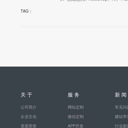
TAG：
关 于
服 务
新 闻
公司简介
网站定制
常见问
企业文化
微信定制
建站学
资质荣誉
APP开发
行业新