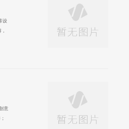
库设
解，
创意
养；