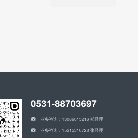
0531-88703697
业务咨询：13066015216 郑经理

业务咨询：15215310728 张经理
